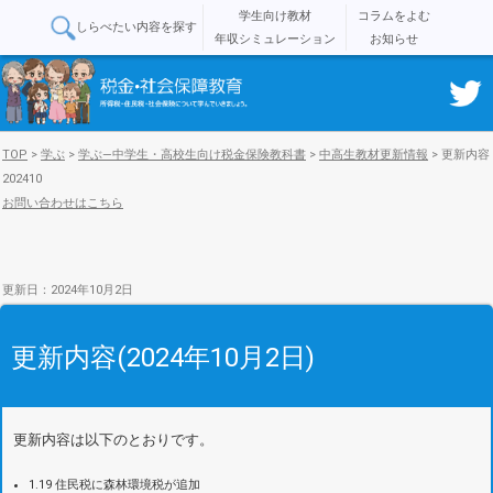
学生向け教材
コラムをよむ
しらべたい内容を探す
年収シミュレーション
お知らせ
TOP
>
学ぶ
>
学ぶ―中学生・高校生向け税金保険教科書
>
中高生教材更新情報
>
更新内容
202410
お問い合わせはこちら
更新日：2024年10月2日
更新内容(2024年10月2日)
更新内容は以下のとおりです。
1.19 住民税に森林環境税が追加