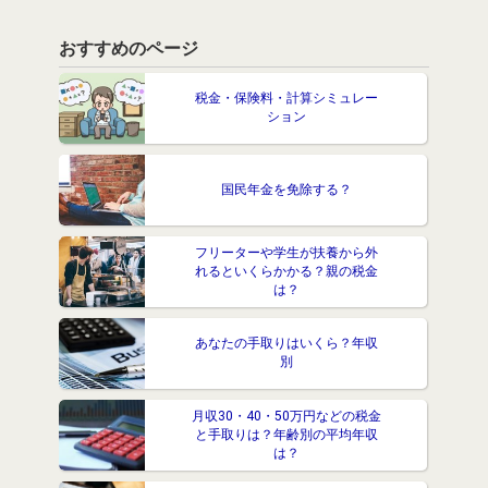
おすすめのページ
税金・保険料・計算シミュレー
ション
国民年金を免除する？
フリーターや学生が扶養から外
れるといくらかかる？親の税金
は？
あなたの手取りはいくら？年収
別
月収30・40・50万円などの税金
と手取りは？年齢別の平均年収
は？