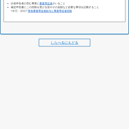
白色申告者の営む事業に
事業専従者
がいること
確定申告書にこの控除を受ける旨やその金額など必要な事項を記載すること
※参照：国税庁
青色事業専従者給与と事業専従者控除
しらべるにもどる