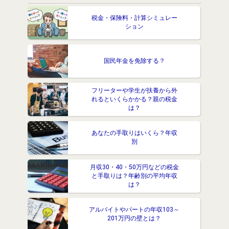
税金・保険料・計算シミュレー
ション
国民年金を免除する？
フリーターや学生が扶養から外
れるといくらかかる？親の税金
は？
あなたの手取りはいくら？年収
別
月収30・40・50万円などの税金
と手取りは？年齢別の平均年収
は？
アルバイトやパートの年収103～
201万円の壁とは？