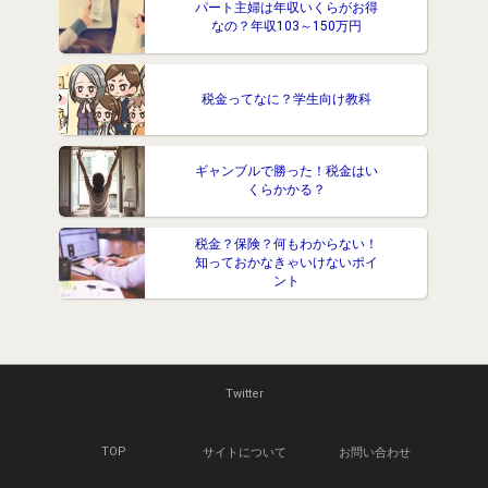
パート主婦は年収いくらがお得
なの？年収103～150万円
税金ってなに？学生向け教科
ギャンブルで勝った！税金はい
くらかかる？
税金？保険？何もわからない！
知っておかなきゃいけないポイ
ント
Twitter
TOP
サイトについて
お問い合わせ