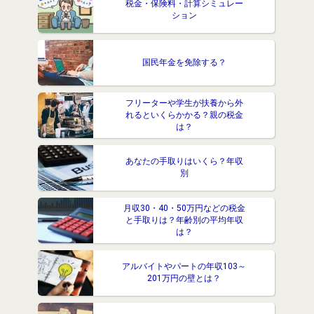
税金・保険料・計算シミュレー
ション
国民年金を免除する？
フリーターや学生が扶養から外
れるといくらかかる？親の税金
は？
あなたの手取りはいくら？年収
別
月収30・40・50万円などの税金
と手取りは？年齢別の平均年収
は？
アルバイトやパートの年収103～
201万円の壁とは？