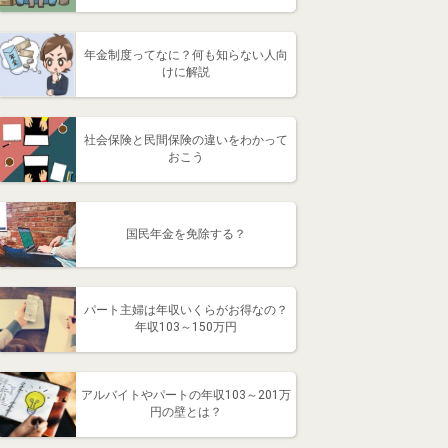
年金制度ってなに？何も知らない人向
けに解説
社会保険と民間保険の違いをわかって
おこう
国民年金を免除する？
パート主婦は年収いくらがお得なの？
年収103～150万円
アルバイトやパートの年収103～201万
円の壁とは？