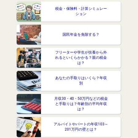
税金・保険料・計算シミュレー
ション
国民年金を免除する？
フリーターや学生が扶養から外
れるといくらかかる？親の税金
は？
あなたの手取りはいくら？年収
別
月収30・40・50万円などの税金
と手取りは？年齢別の平均年収
は？
アルバイトやパートの年収103～
201万円の壁とは？