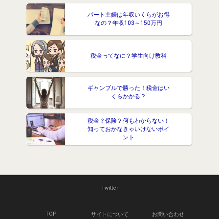
パート主婦は年収いくらがお得
なの？年収103～150万円
税金ってなに？学生向け教科
ギャンブルで勝った！税金はい
くらかかる？
税金？保険？何もわからない！
知っておかなきゃいけないポイ
ント
Twitter
TOP
サイトについて
お問い合わせ