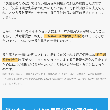
「失業者のためだけではない雇用保険制度」の創設を提案したのです
が、「失業保険は失業者のためのものであり、それ以外は国が支えてく
れ」という
反対意見
がでたため、雇用保険制度の創設は見送られてしま
いました。
しかし、1973年のオイルショックにより日本の雇用状況が悪化したこと
もあり、
反対意見は一転し、
1974年に雇用保険が創設
されることとなっ
たのです。では、なぜ反対意見が一転したのか。
反対意見が一転した理由として、新しく創設される雇用保険には
雇用調
※
整給付金
制度があり、オイルショックによる雇用状況の悪化を阻止する
ためにはこの制度が必要だったため、
反対意見が一転することになった
のです。
※雇用調整給付金とは、景気の悪化などにより事業の縮小を余儀なくされ、従業員のために雇用調整をした
ときに事業主に給付金が支給される制度。2020年以降に流行したコロナウイルスで経済が大打撃を受けた
ときには活躍しました。