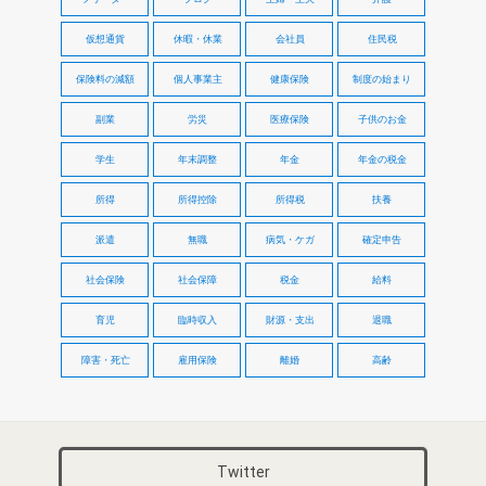
仮想通貨
休暇・休業
会社員
住民税
保険料の減額
個人事業主
健康保険
制度の始まり
副業
労災
医療保険
子供のお金
学生
年末調整
年金
年金の税金
所得
所得控除
所得税
扶養
派遣
無職
病気・ケガ
確定申告
社会保険
社会保障
税金
給料
育児
臨時収入
財源・支出
退職
障害・死亡
雇用保険
離婚
高齢
Twitter