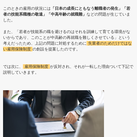
このときの雇用の状況には
「日本の成長にともなう離職者の発生」「若
者の技能系職種の敬遠」「中高年齢の就職難」
などの問題が生じていま
した。
また、「若者が技能系の職を避けるのはそれを訓練して育てる環境がな
いからであり、このことが中高齢の再就職を難しくさせている」という
考えだったため、上記の問題に対処するために
失業者のためだけではな
い雇用保険制度
の創設を提案したのです。
では次に、
雇用保険制度
が反対され、それが一転した理由ついて下記で
説明していきます。