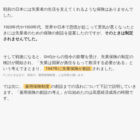
戦前の日本には失業者の生活を支えてくれるような保険はありませんで
した。
1920年代や1930年代、世界や日本で恐慌が起こって景気が悪くなったと
きには失業者のための保険の創設を提案したのですが、
そのときは制定
されませんでした。
そして戦後になると、GHQからの指令の影響を受け、失業保険の制定の
検討が開始され、「失業は国家が責任をもって救済する必要がある」と
いう考えでまとまり、
1947年に失業保険が創設
されました。
※このときはまだ、現在の「雇用保険制度」とは内容が違います。
では次に、
雇用保険制度
の創設までの流れについて下記で説明していき
ます。「雇用保険の創設の考え」が出始めたのは高度経済成長の時期で
す。