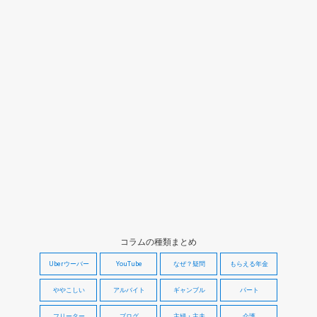
コラムの種類まとめ
Uberウーバー
YouTube
なぜ？疑問
もらえる年金
ややこしい
アルバイト
ギャンブル
パート
フリーター
ブログ
主婦・主夫
介護