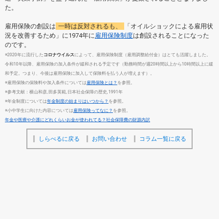
た。
雇用保険の創設は
一時は反対されるも、
「オイルショックによる雇用状
況を改善するため」に1974年に
雇用保険制度
は創設されることになった
のです。
※2020年に流行した
コロナウイルス
によって、雇用保険制度（雇用調整給付金）はとても活躍しました。
令和10年以降、雇用保険の加入条件が緩和される予定です（勤務時間が週20時間以上から10時間以上に緩
和予定。つまり、今後は雇用保険に加入して保険料を払う人が増えます）。
※雇用保険の保険料や加入条件については
雇用保険とは？
を参照。
※参考文献：横山和彦, 田多英範, 日本社会保障の歴史, 1991年
※年金制度については
年金制度の始まりはいつから？
を参照。
※小中学生に向けた内容については
雇用保険ってなに？
を参照。
年金や医療や介護にどれくらいお金が使われてる？社会保障費の財源内訳
しらべるに戻る
お問い合わせ
コラム一覧に戻る