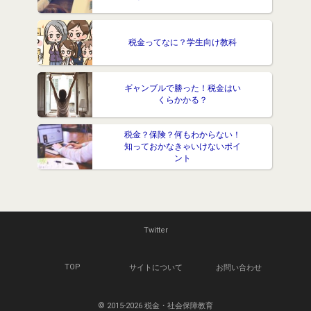
税金ってなに？学生向け教科
ギャンブルで勝った！税金はい
くらかかる？
税金？保険？何もわからない！
知っておかなきゃいけないポイ
ント
Twitter
TOP
サイトについて
お問い合わせ
© 2015-2026 税金・社会保障教育