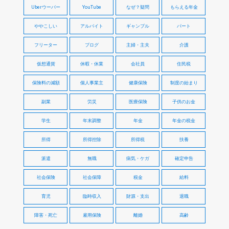
Uberウーバー
YouTube
なぜ？疑問
もらえる年金
ややこしい
アルバイト
ギャンブル
パート
フリーター
ブログ
主婦・主夫
介護
仮想通貨
休暇・休業
会社員
住民税
保険料の減額
個人事業主
健康保険
制度の始まり
副業
労災
医療保険
子供のお金
学生
年末調整
年金
年金の税金
所得
所得控除
所得税
扶養
派遣
無職
病気・ケガ
確定申告
社会保険
社会保障
税金
給料
育児
臨時収入
財源・支出
退職
障害・死亡
雇用保険
離婚
高齢