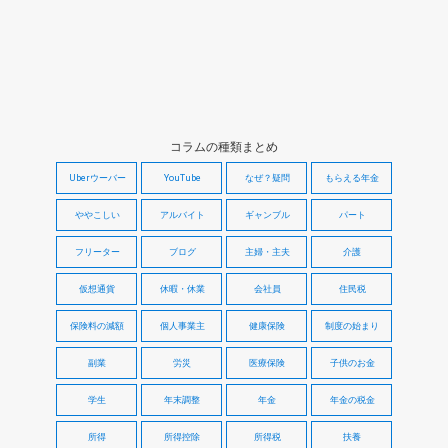
コラムの種類まとめ
Uberウーバー
YouTube
なぜ？疑問
もらえる年金
ややこしい
アルバイト
ギャンブル
パート
フリーター
ブログ
主婦・主夫
介護
仮想通貨
休暇・休業
会社員
住民税
保険料の減額
個人事業主
健康保険
制度の始まり
副業
労災
医療保険
子供のお金
学生
年末調整
年金
年金の税金
所得
所得控除
所得税
扶養