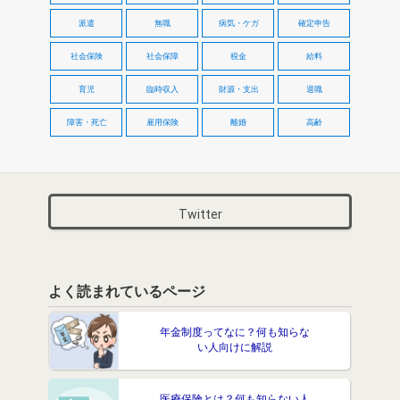
派遣
無職
病気・ケガ
確定申告
社会保険
社会保障
税金
給料
育児
臨時収入
財源・支出
退職
障害・死亡
雇用保険
離婚
高齢
Twitter
よく読まれているページ
年金制度ってなに？何も知らな
い人向けに解説
医療保険とは？何も知らない人