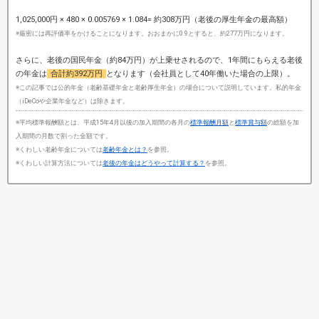
1,025,000円 × 480 × 0.005769 × 1.084= 約308万円（老後の厚生年金の最高額）
※厳密には再評価率をかけることになります。おおまかに0.9とすると、約277万円になります。
さらに、老後の国民年金（約84万円）が上乗せされるので、1年間にもらえる老後
の年金は
合計約392万円
となります（会社員として40年働いた場合の上限）。
※この記事では公的年金（老齢基礎年金と老齢厚生年金）の場合について説明しています。私的年金
（iDeCoや企業年金など）は除きます。
※平均標準報酬額とは、平成15年4月以後の加入期間の各月の
標準報酬月額
と
標準賞与額
の総額を加
入期間の月数で割った金額です。
※くわしい老齢年金については
老齢年金とは？
を参照。
※くわしい計算方法については
老後の年金はどうやって計算する？
を参照。