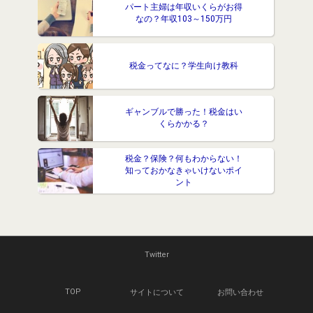
パート主婦は年収いくらがお得
なの？年収103～150万円
税金ってなに？学生向け教科
ギャンブルで勝った！税金はい
くらかかる？
税金？保険？何もわからない！
知っておかなきゃいけないポイ
ント
Twitter
TOP
サイトについて
お問い合わせ