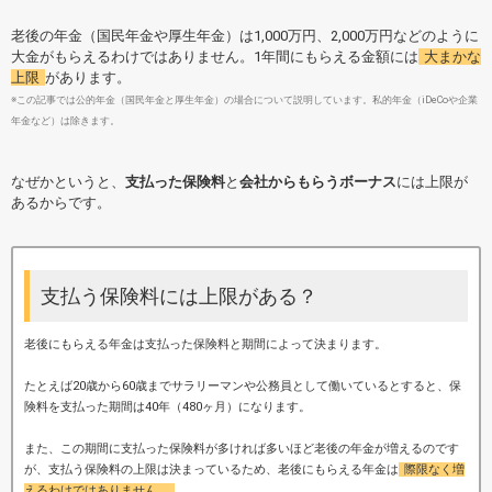
老後の年金（国民年金や厚生年金）は1,000万円、2,000万円などのように
大金がもらえるわけではありません。1年間にもらえる金額には
大まかな
上限
があります。
※この記事では公的年金（国民年金と厚生年金）の場合について説明しています。私的年金（iDeCoや企業
年金など）は除きます。
なぜかというと、
支払った保険料
と
会社からもらうボーナス
には上限が
あるからです。
支払う保険料には上限がある？
老後にもらえる年金は
支払った保険料
と
期間
によって決まります。
たとえば20歳から60歳までサラリーマンや公務員として働いているとすると、保
険料を支払った期間は40年（480ヶ月）になります。
また、この期間に支払った保険料が多ければ多いほど老後の年金が増えるのです
が、支払う保険料の上限は決まっているため、老後にもらえる年金は
際限なく増
えるわけではありません。