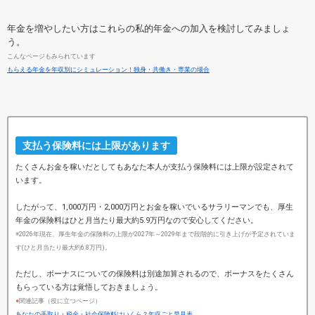
年金を増やしたい方はこれらの私的年金への加入を検討してみましょ
う。
こんなページもみられています
もらえる年金を年収別にシミュレーション！独身・共働き・専業の場合
支払う保険料には上限があります
たくさんお金を稼いだとしてもあなた本人が支払う保険料には上限が設定されて
います。
したがって、1,000万円・2,000万円とお金を稼いでいるサラリーマンでも、厚生
年金の保険料はひと月当たり最大約5.9万円なので安心してください。
※2026年現在、厚生年金の保険料の上限が2027年～2029年まで段階的に引き上げが予定されていま
す(ひと月当たり最大約6.8万円)。
ただし、ボーナスについての保険料は別途加算されるので、ボーナスをたくさん
もらっている方は覚悟しておきましょう。
●
関連記事（役に立つページ）
あなたの手取り・税金・社会保険料はいくら？年収ごと早見表