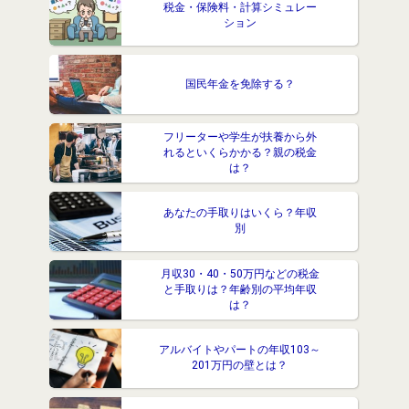
税金・保険料・計算シミュレー
ション
国民年金を免除する？
フリーターや学生が扶養から外
れるといくらかかる？親の税金
は？
あなたの手取りはいくら？年収
別
月収30・40・50万円などの税金
と手取りは？年齢別の平均年収
は？
アルバイトやパートの年収103～
201万円の壁とは？