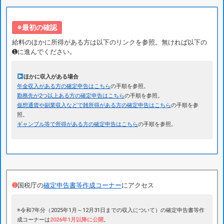
※最初の確認
給料のほかに所得がある方は以下のリンクを参照。無ければ以下の
➊に進んでください。
ほかに収入がある場合
年金収入がある方の確定申告はこちら
の手順を参照。
勤務先が2つ以上ある方の確定申告はこちら
の手順を参照。
仮想通貨や副業収入などで雑所得がある方の確定申告はこちら
の手順を参
照。
ギャンブル等で所得がある方の確定申告はこちら
の手順を参照。
➊
国税庁の
確定申告書等作成コーナー
にアクセス
※令和7年分（2025年1月～12月31日までの収入について）の確定申告書等作
成コーナーは
2026年1月以降に公開
。