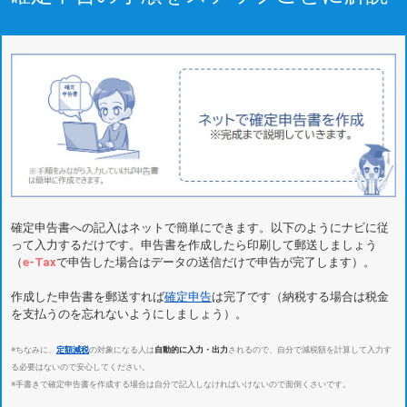
確定申告書への記入はネットで簡単にできます。以下のようにナビに従
って入力するだけです。申告書を作成したら印刷して郵送しましょう
（
e-Tax
で申告した場合はデータの送信だけで申告が完了します）。
作成した申告書を郵送すれば
確定申告
は完了です（納税する場合は税金
を支払うのを忘れないようにしましょう）。
※ちなみに、
定額減税
の対象になる人は
自動的に入力・出力
されるので、自分で減税額を計算して入力す
る必要はないので安心してください。
※手書きで確定申告書を作成する場合は自分で記入しなければいけないので面倒くさいです。