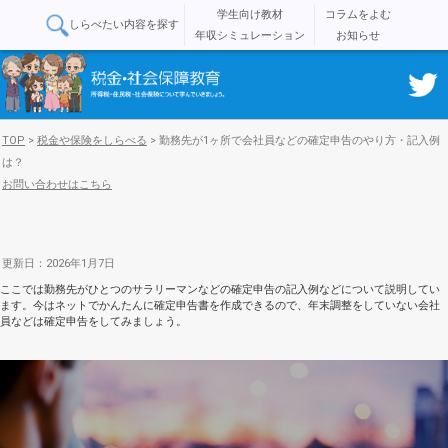
学生向け教材
コラムをよむ
しらべたい内容を探す
年収シミュレーション
お知らせ
TOP
>
税金や保険をしらべる
>
勤務先が1ヶ所で会社員などの確定申告のやり方・記入例
は？
お問い合わせはこちら
更新日：2026年1月7日
ここでは勤務先がひとつのサラリーマンなどの確定申告の記入例などについて説明してい
ます。今はネットでかんたんに確定申告書を作成できるので、年末調整をしていない会社
員などは確定申告をしてみましょう。