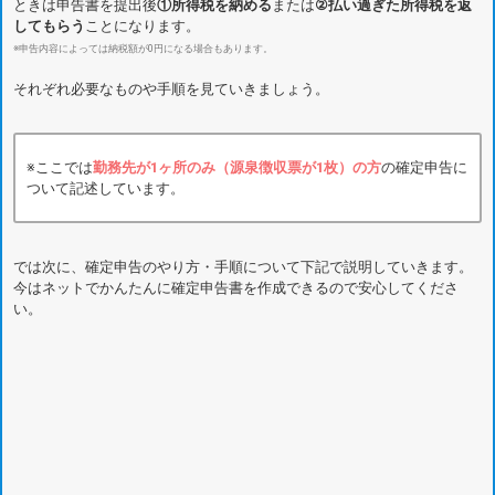
ときは申告書を提出後
①所得税を納める
または
②払い過ぎた所得税を返
してもらう
ことになります。
※申告内容によっては納税額が0円になる場合もあります。
それぞれ必要なものや手順を見ていきましょう。
※ここでは
勤務先が1ヶ所のみ（源泉徴収票が1枚）の方
の確定申告に
ついて記述しています。
では次に、確定申告のやり方・手順について下記で説明していきます。
今はネットでかんたんに確定申告書を作成できるので安心してくださ
い。