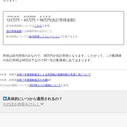
なります。
1年間の給料
給与所得控除
給与所得
123万円
–
65万円
=
58万円
(合計所得金額)
給与所得控除については
こちら
を参照。
合計所得金額
とは各種所得の合計のこと。
給与所得については
給与所得シミュレーション
で計算できます。
所得は給与所得のみなので、58万円が合計所得となります。したがって、この配偶者
の合計所得は58万以下なので同一生計配偶者にあてはまります。
※出典：国税庁
令和７年度税制改正による所得税の基礎控除の見直し等について
※出典：財務省
令和７年度税制改正の大綱
pdf
※そのほか税制については
2025年からの税制について
を参照。
具体的にいつから適用されるの？
そのほか内容をひらく