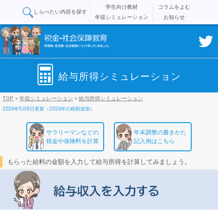
学生向け教材
コラムをよむ
しらべたい内容を探す
年収シミュレーション
お知らせ
給与所得シミュレーション
TOP
>
年収シミュレーション
>
給与所得シミュレーション
2026年5月8日更新（2026年の税制追加）
サラリーマンなどの
年末調整の書きかた
税金や保険料を計算
記入例はこちら
もらった給料の金額を入力して給与所得を計算してみましょう。