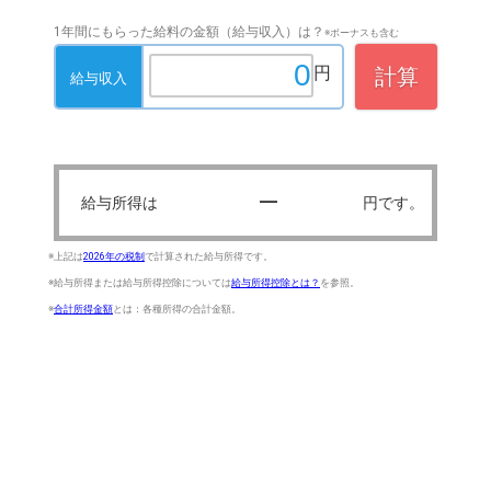
1年間にもらった給料の金額（給与収入）は？
※ボーナスも含む
円
計算
給与収入
—
給与所得は
円です。
※上記は
2026年の税制
で計算された給与所得です。
※給与所得または給与所得控除については
給与所得控除とは？
を参照。
※
合計所得金額
とは：各種所得の合計金額。