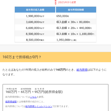
160万まで所得税が0円？
たとえばあなたの1年間の収入が給料のみで
160万円
のとき、
給与所得
は以下のように
なります。
1年間の給料
給与所得控除
給与所得
160万円
–
65万円
=
95万円
(総所得金額)
給与所得控除については
こちら
を参照。
総所得金額
とは各種所得の合計のこと。
給与所得については
給与所得シミュレーション
で計算できます。