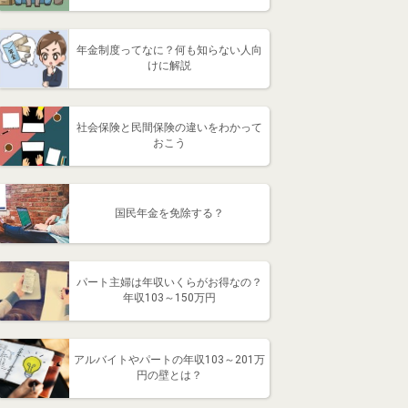
年金制度ってなに？何も知らない人向
けに解説
社会保険と民間保険の違いをわかって
おこう
国民年金を免除する？
パート主婦は年収いくらがお得なの？
年収103～150万円
アルバイトやパートの年収103～201万
円の壁とは？