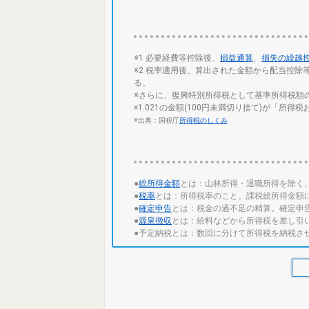
※1 必要経費等控除後、
損益通算
、
損失の繰越
※2 税率適用後、算出された金額から配当控
る。
※さらに、復興特別所得税として基準所得税額の
×1.021の金額(100円未満切り捨て)が「
※出典：国税庁
所得税のしくみ
●
総所得金額
とは：山林所得・退職所得を除く
●
税率
とは：所得税率のこと。課税総所得金額
●
確定申告
とは：税金の過不足の精算。確定申
●
源泉徴収
とは：給料などから所得税を差し引
●予定納税とは：数回に分けて所得税を納税さ