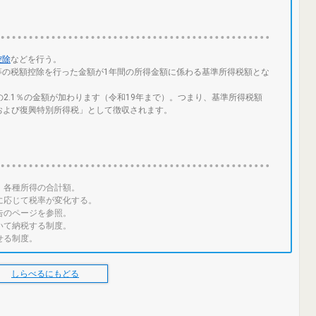
控除
などを行う。
除等の税額控除を行った金額が1年間の所得金額に係わる基準所得税額とな
2.1％の金額が加わります（令和19年まで）。つまり、基準所得税額
所得税および復興特別所得税」として徴収されます。
、各種所得の合計額。
に応じて税率が変化する。
告のページを参照。
いて納税する制度。
せる制度。
しらべるにもどる