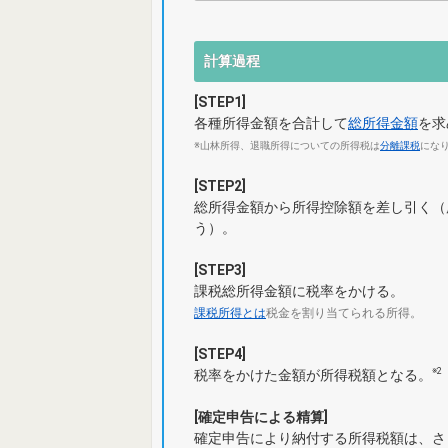
計算過程
[STEP1]
各種所得金額を合計して
総所得金額
を求
※山林所得、退職所得についての所得税は
分離課税
にな
[STEP2]
総所得金額から所得控除額を差し引く（
う）。
[STEP3]
課税総所得金額に税率をかける。
課税所得とは
税金を割り当てられる所得。
[STEP4]
※2
税率をかけた金額が所得税額となる。
[確定申告による精算]
確定申告により納付する所得税額は、さ