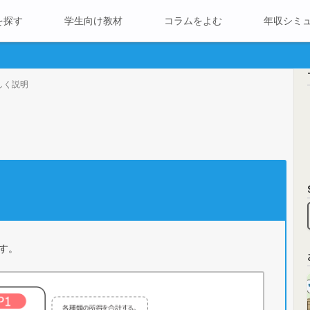
を探す
学生向け教材
コラムをよむ
年収シミ
しく説明
す。