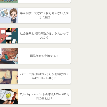
年金制度ってなに？何も知らない人向
けに解説
社会保険と民間保険の違いをわかって
おこう
国民年金を免除する？
パート主婦は年収いくらがお得なの？
年収103～150万円
アルバイトやパートの年収103～201万
円の壁とは？