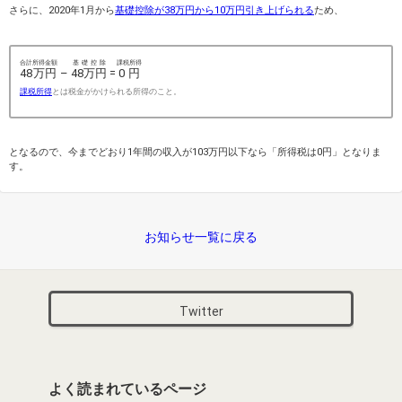
さらに、2020年1月から
基礎控除が38万円から10万円引き上げられる
ため、
合計所得金額
基礎控除
課税所得
48万円
–
48万円
=
0円
課税所得
とは税金がかけられる所得のこと。
となるので、今までどおり1年間の収入が103万円以下なら「所得税は0円」となりま
す。
お知らせ一覧に戻る
Twitter
よく読まれているページ