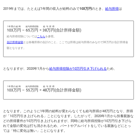
2019年までは、たとえば1年間の収入が給料のみで
103万円
のとき、
給与所得
は
1年間の給料
給与所得控除
給与所得
103万円
–
65万円
=
38万円
(合計所得金額)
給与所得控除については
こちら
を参照。
合計所得金額
とは各種所得の合計のこと。ここでは所得は給与所得のみなので38万円が合計所得金
額となります。
となりますが、2020年1月から
給与所得控除が10万円引き下げられる
ため、
1年間の給料
給与所得控除
給与所得
103万円
–
55万円
=
48万円
(合計所得金額)
となります。このように1年間の給料が変わらなくても給与所得が48万円となり、所得
が「10万円引き上げられる」ことになります。したがって、2020年1月から扶養親族な
どの所得要件が10万円引き上げられますが、同時に給与所得控除が10万円引き下げら
れて金額の変化は打ち消されるため、パートやアルバイトをしている親族などにとっ
ては「特に変化は無い」ことになります。