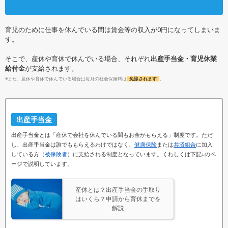
育児のために仕事を休んでいる間は賃金等の収入が0円になってしまいま
す。
そこで、産休や育休で休んでいる場合、それぞれ
出産手当金・育児休業
給付金
が支給されます。
※また、産休や育休で休んでいる場合は毎月の社会保険料は
免除されます
。
出産手当金
出産手当金とは「産休で会社を休んでいる間もお金がもらえる」制度です。ただ
し、出産手当金は誰でももらえるわけではなく、
健康保険
または
共済組合
に加入
している方（
被保険者
）に支給される制度となっています。くわしくは下記↓のペ
ージで説明しています。
産休とは？出産手当金の手取り
はいくら？申請から育休までを
解説