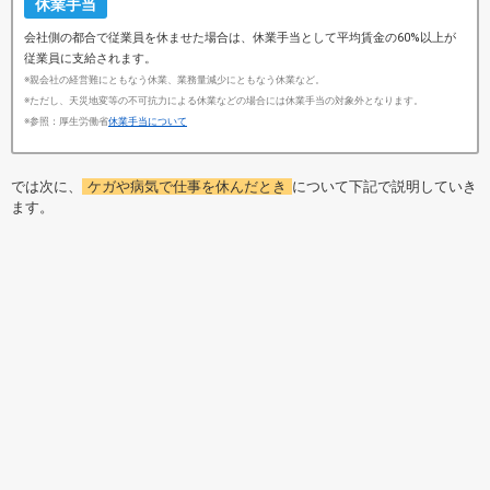
休業手当
会社側の都合で従業員を休ませた場合は、休業手当として平均賃金の60%以上が
従業員に支給されます。
※親会社の経営難にともなう休業、業務量減少にともなう休業など。
※ただし、天災地変等の不可抗力による休業などの場合には休業手当の対象外となります。
※参照：厚生労働省
休業手当について
では次に、
ケガや病気で仕事を休んだとき
について下記で説明していき
ます。