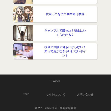
税金ってなに？学生向け教科
ギャンブルで勝った！税金はい
くらかかる？
税金？保険？何もわからない！
知っておかなきゃいけないポイ
ント
Twitter
TOP
サイトについて
お問い合わせ
© 2015-2026 税金・社会保障教育