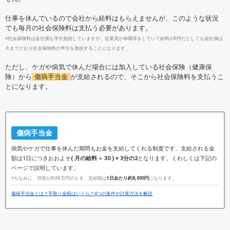
仕事を休んでいるので会社から給料はもらえませんが、このような状況
でも毎月の社会保険料は支払う必要があります。
※社会保険料は会社側も半分負担していますが、従業員が休職等をしていて給料が0円だとしても会社側は
今までどおり社会保険料の半分を負担することになります。
ただし、ケガや病気で休んだ場合には加入している社会保険（健康保
険）から
傷病手当金
が支給されるので、そこから社会保険料を支払うこ
とになります。
傷病手当金
病気やケガで仕事を休んだ期間もお金を支給してくれる制度です。支給される金
額は1日につきおおよそ
( 月の給料 ÷ 30 ) × 3分の2
となります。くわしくは下記の
ページで説明しています。
※ちなみに、月収が約36万円のとき、支給額は
1日あたり約8,000円
になります。
傷病手当金とは？手取り金額はいくら？4つの条件や計算方法を解説