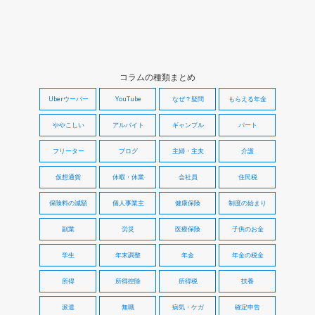
コラムの種類まとめ
Uberウーバー
YouTube
なぜ？疑問
もらえる年金
ややこしい
アルバイト
ギャンブル
パート
フリーター
ブログ
主婦・主夫
介護
仮想通貨
休暇・休業
会社員
住民税
保険料の減額
個人事業主
健康保険
制度の始まり
副業
労災
医療保険
子供のお金
学生
年末調整
年金
年金の税金
所得
所得控除
所得税
扶養
派遣
無職
病気・ケガ
確定申告