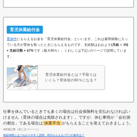
育児休業給付金
育休中
にもらえるお金を「育児休業給付金」といいます。これは
雇用保険に入っ
ている方
が育休を取ったときにもらえるものです。支給額はおおよそ
(月給 ÷ 30)
× 支給日数 × 67％
です（最大80％）。くわしくは下記↓のページで説明していま
す。
育児休業給付金とは？手取りは
いくら？育休前の80％になる？
仕事を休んでいるときでも多くの場合は社会保険料を支払わなければい
けません（育休の場合は免除されます）。ですが、休む事情が「会社側
の都合」である場合は
休業手当
がもらえることを覚えておきましょう。
●
関連記事（役に立つページ）
有給休暇とは？わかりやすく説明。何日もらえる？2つの条件は？