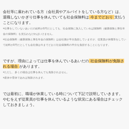
会社等に雇われている方（会社員やアルバイトをしている方など）は、
退職しないかぎり仕事を休んでいても社会保険料は
今までどおり
支払う
ことになります。
※仕事をしていないあいだの給料が0円だとしても、社会保険に加入していれば保険料（健康保険と厚生年
金の保険料）を支払わなければいけません。
※社会保険料（健康保険と厚生年金の保険料）は会社側が半分負担していますが、従業員が休職等をしてい
て給料が0円だとしても会社側は今までどおり社会保険料の半分を負担することになります。
ですが、理由によっては仕事を休んでいるあいだの
社会保険料が免除さ
れる場合
があります。
※ただし、多くの場合は仕事を休んでも免除されません。
※産休や育休であれば免除されます。
では最初に、職場が休業している時について下記で説明していきます。
やむをえず従業員が仕事を休んでいるような状況にある場合はチェック
しておきましょう。