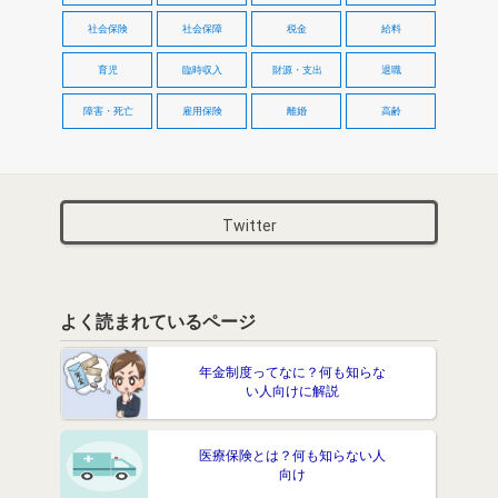
社会保険
社会保障
税金
給料
育児
臨時収入
財源・支出
退職
障害・死亡
雇用保険
離婚
高齢
Twitter
よく読まれているページ
年金制度ってなに？何も知らな
い人向けに解説
医療保険とは？何も知らない人
向け