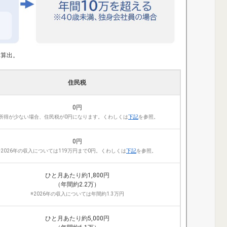
て算出。
住民税
0円
※所得が少ない場合、住民税が0円になります。くわしくは
下記
を参照。
0円
※2026年の収入については119万円まで0円。くわしくは
下記
を参照。
ひと月あたり約1,800円
（年間約2.2万）
※2026年の収入については年間約1.3万円
ひと月あたり約5,000円