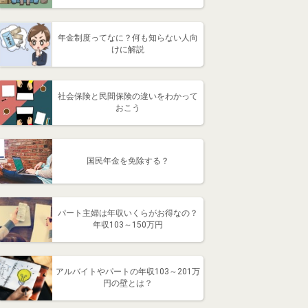
年金制度ってなに？何も知らない人向
けに解説
社会保険と民間保険の違いをわかって
おこう
国民年金を免除する？
パート主婦は年収いくらがお得なの？
年収103～150万円
アルバイトやパートの年収103～201万
円の壁とは？