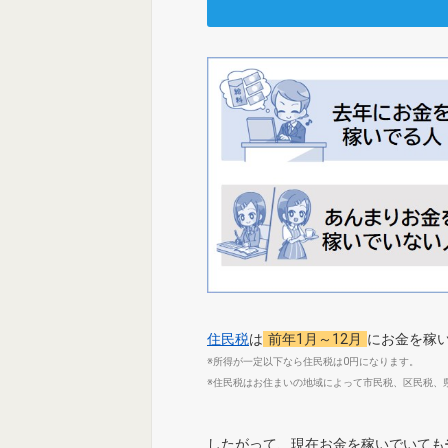
住民税
は
前年1月～12月
にお金を稼
※所得が一定以下なら住民税は0円になります。
※住民税はお住まいの地域によって市民税、区民税、
したがって、現在お金を稼いでいても