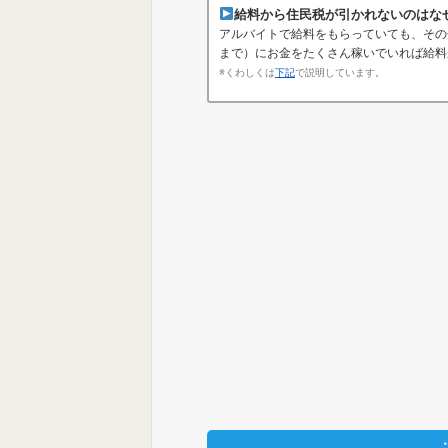
給料から住民税が引かれないのはな
アルバイトで給料をもらっていても、その
まで）にお金をたくさん稼いでいれば給料
※くわしくは
下記
で説明しています。