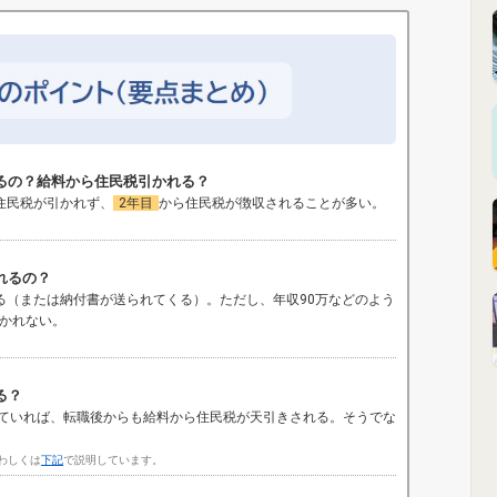
るの？給料から住民税引かれる？
住民税が引かれず、
2年目
から住民税が徴収されることが多い。
れるの？
る（または納付書が送られてくる）。ただし、年収90万などのよう
かれない。
る？
ていれば、転職後からも給料から住民税が天引きされる。そうでな
わしくは
下記
で説明しています。