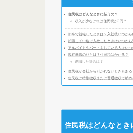
住民税はどんなときに払うの？
収入が少なければ住民税が0円？
新卒で就職したときは？入社後いつから
転職して中途で入社したときはいつから
アルバイトやパートをしている人はいつ
現在無職のひとは？住民税はかかる？
退職した場合は？
住民税が会社から引かれないときもある
住民税は特別徴収または普通徴収で納め
住民税はどんなとき