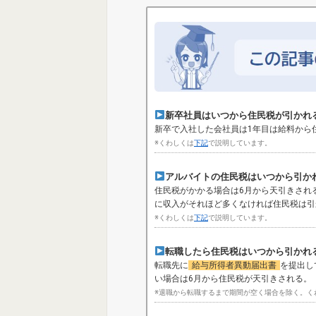
新卒社員はいつから住民税が引かれ
新卒で入社した会社員は1年目は給料から
※くわしくは
下記
で説明しています。
アルバイトの住民税はいつから引か
住民税がかかる場合は6月から天引きされ
に収入がそれほど多くなければ住民税は引
※くわしくは
下記
で説明しています。
転職したら住民税はいつから引かれ
転職先に
給与所得者異動届出書
を提出し
い場合は6月から住民税が天引きされる。
※退職から転職するまで期間が空く場合を除く。く