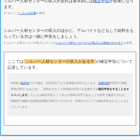
シルバー人材センターの収入があれば基本的には
確定申告
が必要になり
ます。
※くわしくは
こちらの記事
を参照。
シルバー人材センターの収入のほかに、アルバイトなどもして給料をも
らっている方は一緒に申告をしましょう。
※シルバー人材センターの収入については
シルバー人材センターからの収入には税金がかかる？
を参照。
ここでは
シルバー人材センターの収入がある方
の確定申告について
記述しています。
※所得が
雑所得
だけの場合、95万円以下なら所得税が0円になります（
基礎控除
95万円で課税
所得が0円になるため）。所得が少なくて所得税が0円になる場合でも
確定申告をすることをオ
ススメします。
たとえば確定申告をして本人の所得が0円であることを役所で確認できれば、
保険料の減額や非課税証明書の発行ができるので、所得が少なくても確定申告をすることをオ
ススメします。