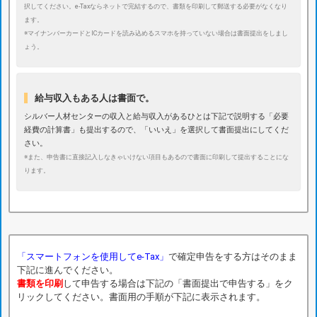
択してください。e-Taxならネットで完結するので、書類を印刷して郵送する必要がなくなり
ます。
※マイナンバーカードとICカードを読み込めるスマホを持っていない場合は書面提出をしまし
ょう。
給与収入もある人は書面で。
シルバー人材センターの収入と給与収入があるひとは下記で説明する「必要
経費の計算書」も提出するので、「いいえ」を選択して書面提出にしてくだ
さい。
※また、申告書に直接記入しなきゃいけない項目もあるので書面に印刷して提出することにな
ります。
「スマートフォンを使用してe-Tax」
で確定申告をする方はそのまま
下記に進んでください。
書類を印刷
して申告する場合は下記の「書面提出で申告する」をク
リックしてください。書面用の手順が下記に表示されます。