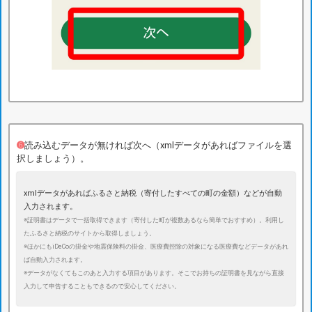
➏
読み込むデータが無ければ次へ（xmlデータがあればファイルを選
択しましょう）。
xmlデータがあればふるさと納税（寄付したすべての町の金額）などが自動
入力されます。
※証明書はデータで一括取得できます（寄付した町が複数あるなら簡単でおすすめ）。利用し
たふるさと納税のサイトから取得しましょう。
※ほかにもiDeCoの掛金や地震保険料の掛金、医療費控除の対象になる医療費などデータがあれ
ば自動入力されます。
※データがなくてもこのあと入力する項目があります。そこでお持ちの証明書を見ながら直接
入力して申告することもできるので安心してください。