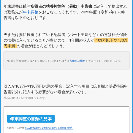
年末調整は
給与所得者の扶養控除等（異動）申告書
に記入して提出すれ
ば勤務先が
年末調整
をおこなってくれます。2025年度（令和7年）の申
告書は以下のとおりです。
夫または妻に扶養されている配偶者（パート主婦など）の方は社会保険
の扶養に入っていることが多いので、1年間の収入が
103万以下や130万
円未満
の場合がほとんどでしょう。
※自分で社会保険に加入して働いている妻または夫は
共働きの場合
をチェックしておきましょう。
収入が103万や130万円未満の場合、記入する項目は氏名欄と基礎控除申
告書以外に記入する必要がない場合が多いです。
※記入項目は下記で説明しています。
年末調整の書類の見本
※参照：国税庁
給与所得者の扶養控除等の（異動）申告