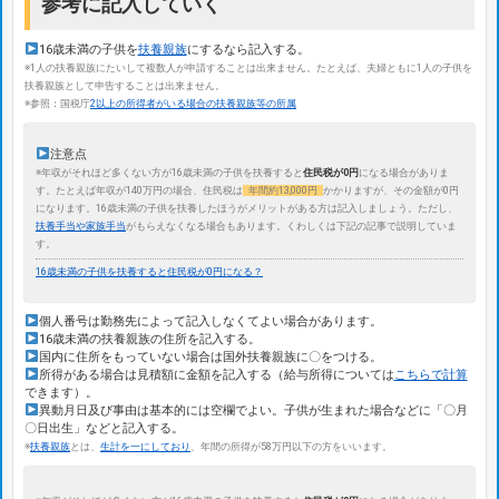
参考に記入していく
16歳未満の子供を
扶養親族
にするなら記入する。
※1人の扶養親族にたいして複数人が申請することは出来ません。たとえば、夫婦ともに1人の子供を
扶養親族として申告することは出来ません。
※参照：国税庁
2以上の所得者がいる場合の扶養親族等の所属
注意点
※年収がそれほど多くない方が16歳未満の子供を扶養すると
住民税が0円
になる場合がありま
す。たとえば年収が140万円の場合、住民税は
年間約13,000円
かかりますが、その金額が0円
になります。16歳未満の子供を扶養したほうがメリットがある方は記入しましょう。ただし、
扶養手当や家族手当
がもらえなくなる場合もあります。くわしくは下記の記事で説明していま
す。
16歳未満の子供を扶養すると住民税が0円になる？
個人番号は勤務先によって記入しなくてよい場合があります。
16歳未満の扶養親族の住所を記入する。
国内に住所をもっていない場合は国外扶養親族に〇をつける。
所得がある場合は見積額に金額を記入する（給与所得については
こちらで計算
できます）。
異動月日及び事由は基本的には空欄でよい。子供が生まれた場合などに「〇月
〇日出生」などと記入する。
※
扶養親族
とは、
生計を一にしており
、年間の所得が58万円以下の方をいいます。