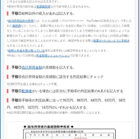
に大まかな金額を記入すれば大丈夫です）。
※産休や育休の給付金は
非課税所得
なので給与収入に含まれません。
手順
②給料以外の収入があれば記入する。
※
給与所得以外の所得
とは、たとえば副業（ブログやウーバー、YouTubeの広告収入など）で手に入
れた
雑所得
など。ただし、副業が禁止されている会社に勤めている場合、この項目に記入して副業
をしていることがバレてしまうと契約違反で注意されてしまう可能性があります（会社によっては
解雇されてしまう場合も）。したがって、副業でたくさんお金を稼いでいる方はこの項目は空欄に
して自分で確定申告することをおすすめします。確定申告をする際は
副業がバレないように手続き
をすることをオススメします。
※
給料と年金を受け取っている
場合は基本的には確定申告をすることになります。
※年金についての所得は
年金所得シミュレーション
で計算できます。
手順
③
合計所得金額
の見積額を記入する。
手順
④合計所得金額の見積額に該当する判定結果にチェック
※2,500万円を超える場合はチェック不要。
手順
⑤
配偶者
がいる場合には区分Ⅰに手順④の判定結果のA,B,Cを記入する
手順
⑥手順④の判定結果に沿って95万円、88万円、68万円、63万円、58万
円、48万円、32万円、16万円のいずれかを記入する
※合計所得2,500万超えの場合は基礎控除の対象外（控除額0円）になります。