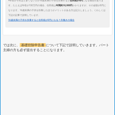
※年収がそれほど多くない方が16歳未満の子供を扶養すると
住民税が0円
になる場合がありま
す。たとえば年収が130万円の場合、住民税は
年間約18,000円
かかりますが、その金額が0円に
なります。16歳未満の子供を扶養したほうがメリットがある方は記入しましょう。くわしくは
下記の記事で説明しています。
16歳未満の子供を扶養すると住民税が0円になる？共働きの場合
では次に、
基礎控除申告書
について下記で説明していきます。パート
主婦の方も必ず提出することになります。