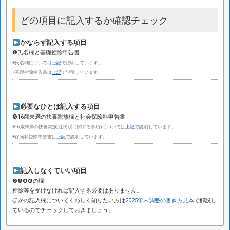
どの項目に記入するか確認チェック
かならず記入する項目
❶氏名欄と基礎控除申告書
※氏名欄については
上記
で説明しています。
※基礎控除申告書は
上記
で説明しています。
必要なひとは記入する項目
❺16歳未満の扶養親族欄と社会保険料申告書
※16歳未満の扶養親族(住民税に関する事項)については
上記
で説明しています。
※保険料控除申告書は
上記
で説明しています。
記入しなくていい項目
❷❸❹❻の欄
控除等を受けなければ記入する必要はありません。
ほかの記入欄についてくわしく知りたい方は
2025年末調整の書き方見本
で解説し
ているのでチェックしておきましょう。