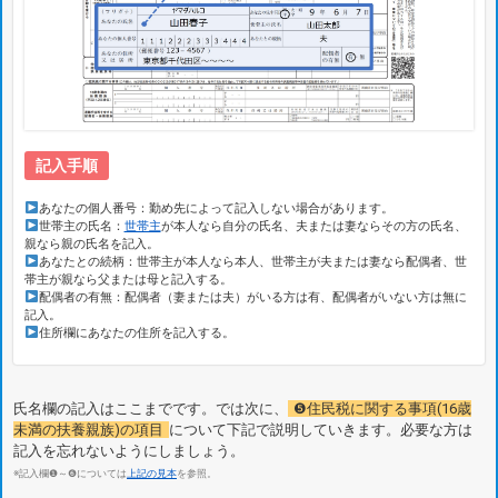
記入手順
あなたの個人番号：勤め先によって記入しない場合があります。
世帯主の氏名：
世帯主
が本人なら自分の氏名、夫または妻ならその方の氏名、
親なら親の氏名を記入。
あなたとの続柄：世帯主が本人なら本人、世帯主が夫または妻なら配偶者、世
帯主が親なら父または母と記入する。
配偶者の有無：配偶者（妻または夫）がいる方は有、配偶者がいない方は無に
記入。
住所欄にあなたの住所を記入する。
氏名欄の記入はここまでです。では次に、
❺住民税に関する事項(16歳
未満の扶養親族)の項目
について下記で説明していきます。必要な方は
記入を忘れないようにしましょう。
※記入欄❶～❻については
上記の見本
を参照。