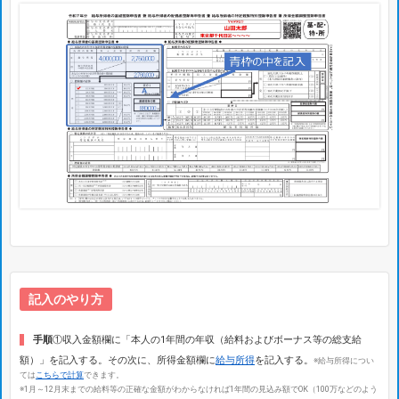
記入のやり方
手順
①収入金額欄に「本人の1年間の年収（給料およびボーナス等の総支給
額）」を記入する。その次に、所得金額欄に
給与所得
を記入する。
※給与所得につい
ては
こちらで計算
できます。
※1月～12月末までの給料等の正確な金額がわからなければ1年間の見込み額でOK（100万などのよう