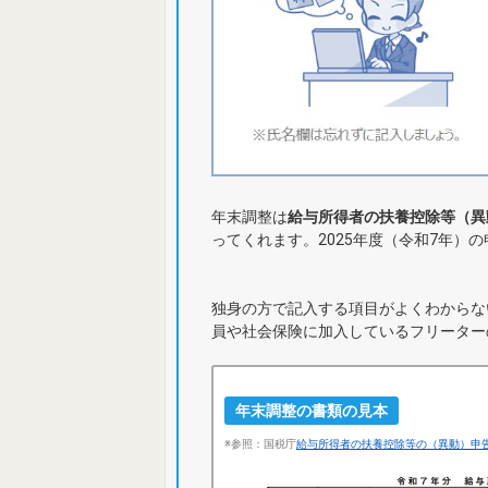
年末調整は
給与所得者の扶養控除等（異
ってくれます。2025年度（令和7年）
独身の方で記入する項目がよくわからな
員や社会保険に加入しているフリーター
年末調整の書類の見本
※参照：国税庁
給与所得者の扶養控除等の（異動）申