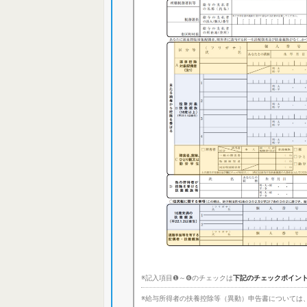
※記入項目❶～❻のチェックは
下記のチェックポイン
※給与所得者の扶養控除等（異動）申告書については