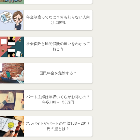
年金制度ってなに？何も知らない人向
けに解説
社会保険と民間保険の違いをわかって
おこう
国民年金を免除する？
パート主婦は年収いくらがお得なの？
年収103～150万円
アルバイトやパートの年収103～201万
円の壁とは？