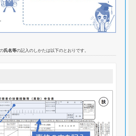
の
氏名等
の記入のしかたは以下のとおりです。