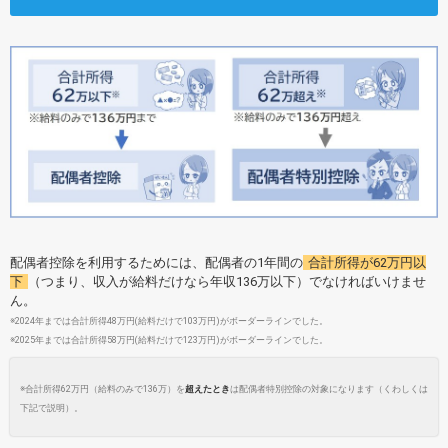
配偶者控除を利用するためには、配偶者の1年間の
合計所得が62万円以
下
（つまり、収入が給料だけなら年収136万以下）でなければいけませ
ん。
※2024年までは合計所得48万円(給料だけで103万円)がボーダーラインでした。
※2025年までは合計所得58万円(給料だけで123万円)がボーダーラインでした。
※合計所得62万円（給料のみで136万）を
超えたとき
は配偶者特別控除の対象になります（くわしくは
下記で説明）。