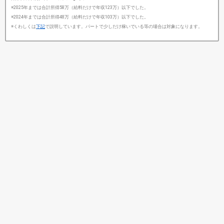
※2025年までは合計所得58万（給料だけで年収123万）以下でした。
※2024年までは合計所得48万（給料だけで年収103万）以下でした。
※くわしくは
下記
で説明しています。パートで少しだけ稼いでいる等の場合は対象になります。