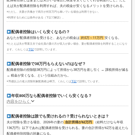
配偶者控除とは妻または夫がいる場合に税金を安くしてくれる制度のこと。たと
えば夫が配偶者控除を利用すれば、夫の税金が安くなるメリットを受けられる。
※ただし、夫妻が共働きで両方が何百万円も稼いでいる場合は利用できない。
※利用するためには条件がある（下記で解説）。
配偶者控除はいくら安くなるの？
あなたが配偶者控除を受けると、あなたの税金は
約5万～11万円
安くなる。
※たとえば夫が専業主夫で会社員の妻の方が収入が多い場合、妻が配偶者控除を利用することになり
ます。くわしくは
下記
で説明しています。
配偶者控除で38万円もらえないのはなぜ？
配偶者控除の控除額38万円によって所得から38万円を差し引く → 課税所得が減る
→ 税金が安くなる、という仕組みだから。
※70歳以上の老人控除対象配偶者は48万。くわしくは
下記
で説明しています。
年収800万なら配偶者控除でいくら安くなる？
内容をひらく
配偶者控除は誰でも受けれるの？受けられないときは？
夫が控除を受ける場合、2026年の妻の
合計所得が62万円
（給料だけなら年収
136万円）以下であれば配偶者控除を受けられる。妻の合計所得が62万を超えたら
配偶者特別控除
の対象になる。