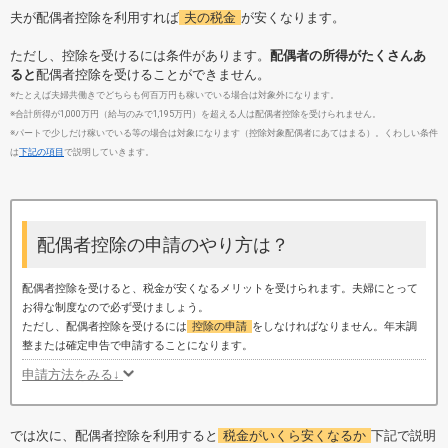
夫が配偶者控除を利用すれば
夫の税金
が安くなります。
ただし、控除を受けるには条件があります。
配偶者の所得がたくさんあ
ると
配偶者控除を受けることができません。
※たとえば夫婦共働きでどちらも何百万円も稼いでいる場合は対象外になります。
※合計所得が1,000万円（給与のみで1,195万円）を超える人は配偶者控除を受けられません。
※パートで少しだけ稼いでいる等の場合は対象になります（控除対象配偶者にあてはまる）。くわしい条件
は
下記の項目
で説明していきます。
配偶者控除の申請のやり方は？
配偶者控除を受けると、税金が安くなるメリットを受けられます。夫婦にとって
お得な制度なので必ず受けましょう。
ただし、配偶者控除を受けるには
控除の申請
をしなければなりません。年末調
整または確定申告で申請することになります。
申請方法をみる↓
では次に、配偶者控除を利用すると
税金がいくら安くなるか
下記で説明