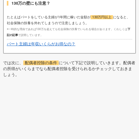
130万の壁にも注意？
たとえばパートをしている主婦が1年間に稼いだ金額が
130万円以上
になると、
社会保険の扶養を外れてしまうので注意しましょう。
※一時的な理由であれば130万を超えても社会保険の扶養でいられる場合があります。くわしくは
下
記の記事
で説明しています。
パート主婦は年収いくらがお得なの？
では次に、
配偶者控除の条件
について下記で説明していきます。配偶者
の所得がいくらまでなら配偶者控除を受けられるかチェックしておきま
しょう。