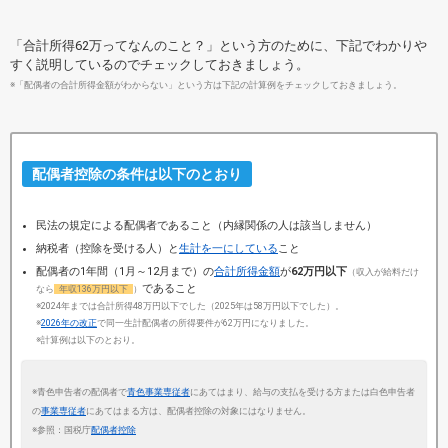
「合計所得62万ってなんのこと？」という方のために、下記でわかりや
すく説明しているのでチェックしておきましょう。
※「配偶者の合計所得金額がわからない」という方は下記の計算例をチェックしておきましょう。
配偶者控除の条件は以下のとおり
民法の規定による配偶者であること（内縁関係の人は該当しません）
納税者（控除を受ける人）と
生計を一にしている
こと
配偶者の1年間（1月～12月まで）の
合計所得金額
が
62万円以下
（収入が給料だけ
であること
なら
年収136万円以下
）
※2024年までは合計所得48万円以下でした（2025年は58万円以下でした）。
※
2026年の改正
で同一生計配偶者の所得要件が62万円になりました。
※計算例は以下のとおり。
※青色申告者の配偶者で
青色事業専従者
にあてはまり、給与の支払を受ける方または白色申告者
の
事業専従者
にあてはまる方は、配偶者控除の対象にはなりません。
※参照：国税庁
配偶者控除