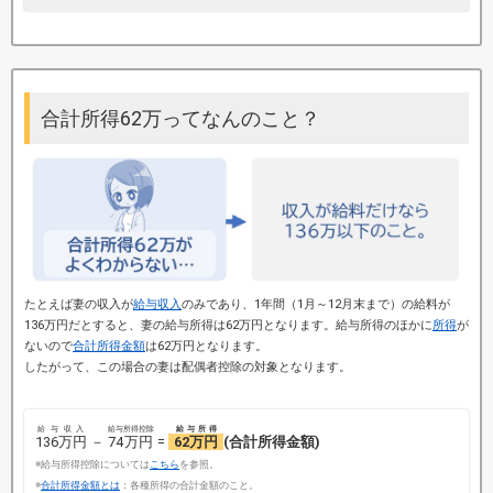
合計所得62万ってなんのこと？
たとえば妻の収入が
給与収入
のみであり、1年間（1月～12月末まで）の給料が
136万円だとすると、妻の給与所得は62万円となります。給与所得のほかに
所得
が
ないので
合計所得金額
は62万円となります。
したがって、この場合の妻は配偶者控除の対象となります。
給与収入
給与所得控除
給与所得
136万円
－
74万円
=
62万円
(合計所得金額)
※給与所得控除については
こちら
を参照。
※
合計所得金額とは
：各種所得の合計金額のこと。