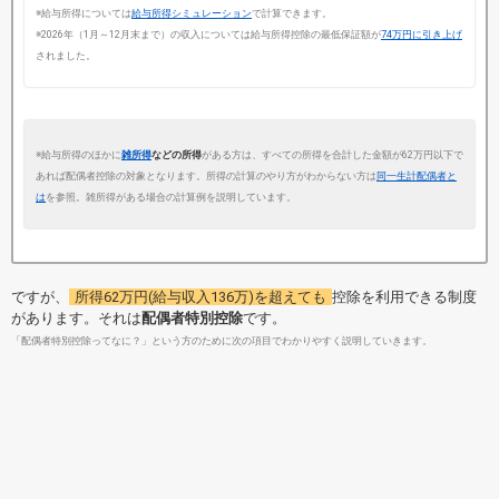
※給与所得については
給与所得シミュレーション
で計算できます。
※2026年（1月～12月末まで）の収入については給与所得控除の最低保証額が
74万円に引き上げ
されました。
※給与所得のほかに
雑所得
などの所得
がある方は、すべての所得を合計した金額が62万円以下で
あれば配偶者控除の対象となります。所得の計算のやり方がわからない方は
同一生計配偶者と
は
を参照。雑所得がある場合の計算例を説明しています。
ですが、
所得62万円(給与収入136万)を超えても
控除を利用できる制度
があります。それは
配偶者特別控除
です。
「配偶者特別控除ってなに？」という方のために次の項目でわかりやすく説明していきます。