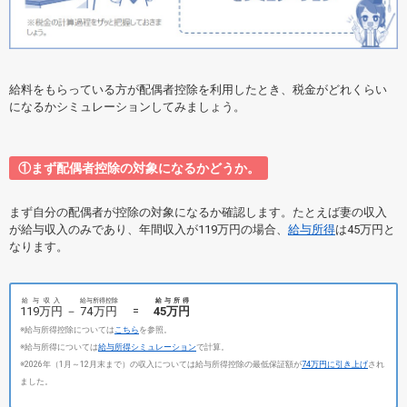
給料をもらっている方が配偶者控除を利用したとき、税金がどれくらい
になるかシミュレーションしてみましょう。
①まず配偶者控除の対象になるかどうか。
まず自分の配偶者が控除の対象になるか確認します。たとえば妻の収入
が給与収入のみであり、年間収入が119万円の場合、
給与所得
は45万円と
なります。
給与収入
給与所得控除
給与所得
119万円
－
74万円
=
45万円
※給与所得控除については
こちら
を参照。
※給与所得については
給与所得シミュレーション
で計算。
※2026年（1月～12月末まで）の収入については給与所得控除の最低保証額が
74万円に引き上げ
され
ました。