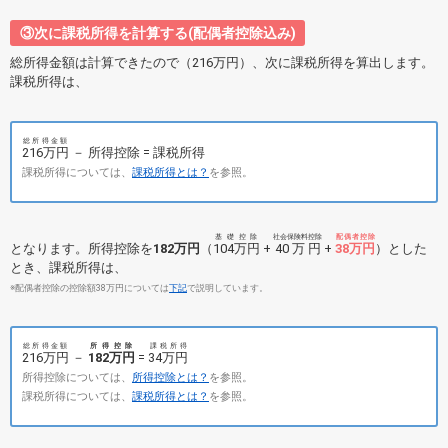
③次に課税所得を計算する(配偶者控除込み)
総所得金額は計算できたので（216万円）、次に課税所得を算出します。
課税所得は、
総所得金額
216万円
－ 所得控除 = 課税所得
課税所得については、
課税所得とは？
を参照。
基礎控除
社会保険料控除
配偶者控除
となります。所得控除を
182万円
（
104万円
+
40万円
+
38万円
）とした
とき、課税所得は、
※配偶者控除の控除額38万円については
下記
で説明しています。
総所得金額
所得控除
課税所得
216万円
－
182万円
=
34万円
所得控除については、
所得控除とは？
を参照。
課税所得については、
課税所得とは？
を参照。