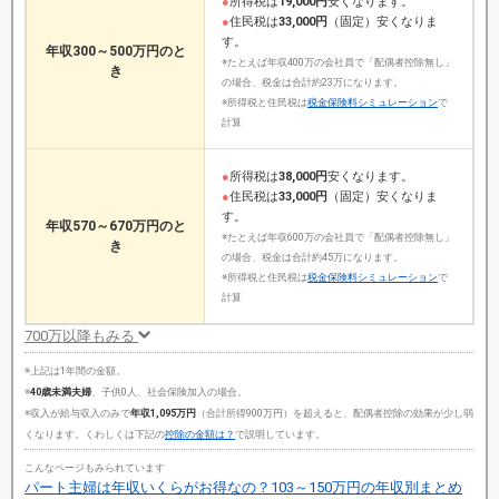
●
所得税は
19,000円
安くなります。
●
住民税は
33,000円
（固定）安くなりま
す。
年収300～500万円のと
※たとえば年収400万の会社員で「配偶者控除無し」
き
の場合、税金は合計約23万になります。
※所得税と住民税は
税金保険料シミュレーション
で
計算
●
所得税は
38,000円
安くなります。
●
住民税は
33,000円
（固定）安くなりま
す。
年収570～670万円のと
※たとえば年収600万の会社員で「配偶者控除無し」
き
の場合、税金は合計約45万になります。
※所得税と住民税は
税金保険料シミュレーション
で
計算
700万以降もみる
※上記は1年間の金額。
※
40歳未満夫婦
、子供0人、社会保険加入の場合。
※収入が給与収入のみで
年収1,095万円
（合計所得900万円）を超えると、配偶者控除の効果が少し弱
くなります。くわしくは下記の
控除の金額は？
で説明しています。
こんなページもみられています
パート主婦は年収いくらがお得なの？103～150万円の年収別まとめ