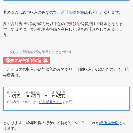
妻の収入は給与収入のみなので、
合計所得金額
は45万円となります。
妻の合計所得金額が62万円以下なので
妻
は配偶者控除の対象となりま
す。では次に、夫が配偶者控除を利用した場合の計算をしてみましょ
う。
ここから夫が配偶者控除を適用したときの計算
②夫の給与所得の計算
たとえば夫の収入が給与収入のみであり、年間収入が320万円のとき、給
与所得は、
給与収入
給与所得控除
給与所得
320万円
－
104万円
=
216万円
給与所得については、
給与所得とは？
を参照。
となります。給与所得のほかに所得がないので、これが
総所得金額
とな
ります。