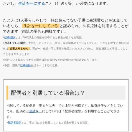
ただし、
生計を一にする
こと（仕送り等）が必要になります。
たとえば1人暮らしをして一緒に住んでない子供に生活費などを送金して
いるなら、
生計を一にしている
と認められ、扶養控除を利用することが
できます（両親の場合も同様です）。
※
扶養控除
とは：16歳以上の親族を扶養すると税金が安くなる制度。
※
別居している場合、
生計を一にしている（仕送り等や学費の支払いをしている）ことを証明する書類の提
出は
必要ありません
。万が一、仕送り等の事実を確認されたときのために、預金通帳など準備しておく
ことをオススメします。
※国外にいる親族を扶養する場合は送金書類などの証明の添付が必要になります
。
※参照：国税庁
扶養控除
生計を一にするの意義
配偶者と別居している場合は？
別居している配偶者（妻または夫）でも上記と同様です。単身赴任などをしてい
ても、配偶者と
生計を一
にしていれば「配偶者控除」を利用することができま
す。
※
配偶者控除
とは：妻または夫を扶養していると税金が安くなる制度。