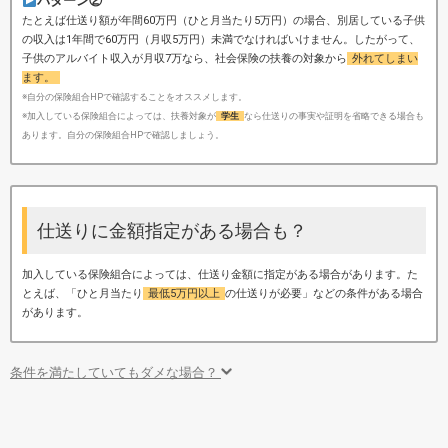
パターン②
たとえば仕送り額が年間60万円（ひと月当たり5万円）の場合、別居している子供
の収入は1年間で60万円（月収5万円）未満でなければいけません。したがって、
子供のアルバイト収入が月収7万なら、社会保険の扶養の対象から
外れてしまい
ます。
※自分の保険組合HPで確認することをオススメします。
※加入している保険組合によっては、扶養対象が
学生
なら仕送りの事実や証明を省略できる場合も
あります。自分の保険組合HPで確認しましょう。
仕送りに金額指定がある場合も？
加入している保険組合によっては、仕送り金額に指定がある場合があります。た
とえば、「ひと月当たり
最低5万円以上
の仕送りが必要」などの条件がある場合
があります。
条件を満たしていてもダメな場合？