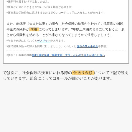
※保険料を返すわけではありません。
※扶養から外れるときはお知らせが届く場合があります。
※届出書は保険組合に請求するまたはダウンロードして手に入れることが出来ます。
また、配偶者（夫または妻）の場合、社会保険の扶養から外れている期間の国民
年金の保険料が
未納
になってしまいます。2年以上未納のままにしておくと、あ
とから保険料を納めることが出来なくなってしまうので注意しましょう。
※年金を未納にしておくと
デメリット
があります。
※国民健康保険への加入も同時に行いましょう。くわしくは
国保の加入手続き
を参照。
※参照：日本年金機構
第3号被保険者（専業主婦・主夫）からの手続きが遅れた方へ
では次に、社会保険の扶養にいれる際の
仕送り金額
について下記で説明
していきます。組合によってはルールが細かいことがあります。