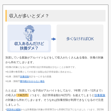
収入が多いとダメ？
別居している親族がアルバイトなどをして収入がたくさんある場合、扶養の対象
から外れてしまいます。
※扶養の対象になるには1年間の合計所得金額が少ないことが条件です。
※生活費や教育費としての仕送り金額は合計所得金額に含めません。
※出典：国税庁
扶養控除
生計を一にするの意義
※出典：国税庁
贈与税がかからない場合
たとえば、別居している子供がアルバイトをしており、1年間（1月～12月まで）
の収入が
136万円
（つまり、合計所得金額が62万円）を超えてしまうと
扶養親族
の対象から外れてしまいます。そうなれば扶養控除が利用できなくなるので注意
しましょう。
※
2026年の税制
からは扶養親族の対象が所得58万から所得62万以下になりました（つまり、2025年