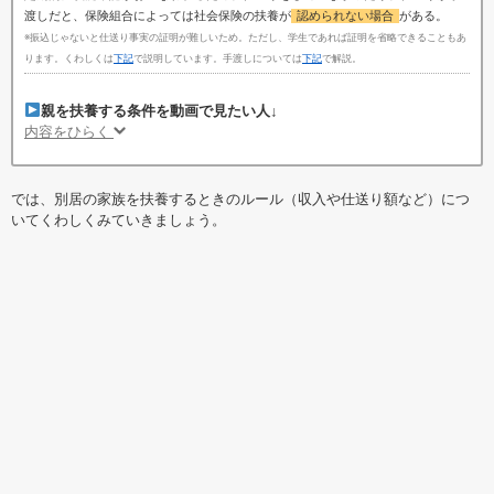
渡しだと、保険組合によっては社会保険の扶養が
認められない場合
がある。
※振込じゃないと仕送り事実の証明が難しいため。ただし、学生であれば証明を省略できることもあ
ります。くわしくは
下記
で説明しています。手渡しについては
下記
で解説。
親を扶養する条件を動画で見たい人↓
内容をひらく
では、別居の家族を扶養するときのルール（収入や仕送り額など）につ
いてくわしくみていきましょう。