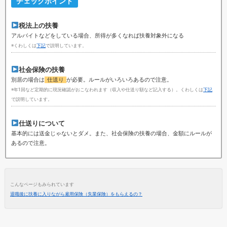
チェックポイント
税法上の扶養
アルバイトなどをしている場合、所得が多くなれば扶養対象外になる
※くわしくは
下記
で説明しています。
社会保険の扶養
別居の場合は
仕送り
が必要。ルールがいろいろあるので注意。
※年1回など定期的に現況確認がおこなわれます（収入や仕送り額など記入する）。くわしくは
下記
で説明しています。
仕送りについて
基本的には送金じゃないとダメ。また、社会保険の扶養の場合、金額にルールが
あるので注意。
こんなページもみられています
退職後に扶養に入りながら雇用保険（失業保険）をもらえるの？