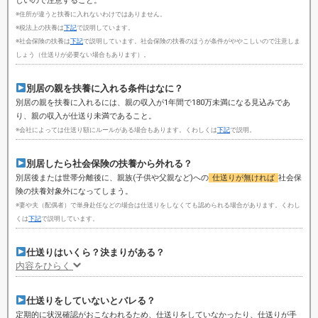
しいので注意すること。
※住所が違うと扶養に入れないわけではありません。
※税法上の扶養は
下記
で説明しています。
※社会保険の扶養は
下記
で説明しています。社会保険の扶養のほうが条件がややこしいので注意しま
しょう（仕送りが必要ない場合もあります）。
別居の親を扶養に入れる条件はなに？
別居の親を扶養に入れるには、親の収入が1年間で180万未満になる見込みであ
り、親の収入が仕送り未満であること。
※会社によっては仕送り額にルールがある場合もあります。くわしくは
下記
で説明。
別居したら社会保険の扶養から外れる？
別居後または世帯分離後に、親族(子供や父親など)への
仕送りが無ければ
社会保
険の扶養対象外になってしまう。
※妻や夫（配偶者）で単身赴任などの場合は仕送りをしなくても認められる場合があります。くわし
くは
下記
で説明しています。
仕送りはいくら？決まりがある？
内容をひらく
仕送りをしていないとバレる？
定期的に状況確認がおこなわれるため、仕送りをしていなかったり、仕送りが手