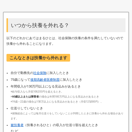
いつから扶養を外れる？
以下のどれかにあてはまるひとは、社会保険の扶養の条件を満たしていないので
扶養から外れることになります。
こんなときは扶養から外れます
自分で勤務先の
社会保険
に加入したとき
75歳になって
後期高齢者医療制度
に加入したとき
年間収入が130万円以上になる見込みがあるとき
※給与収入なら月収108,333円を超えるとき。
※
60歳以上または障害者
の場合は年間180万円以上になる見込みがあるとき
※19歳～22歳の場合は150万以上になる見込みがあるとき（月収125,000円）。
仕送りしていないとき
※保険組合によっては毎月仕送りをしていないことが判明したときに扶養から外れる場合があり
ます。
被扶養者
（扶養されるひと）の収入が仕送り額を超えたとき
など。