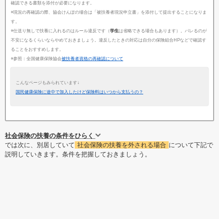
確認できる書類を添付が必要になります。
※現況の再確認の際、協会けんぽの場合は「被扶養者現況申立書」を添付して提出することになりま
す。
※仕送り無しで扶養に入れるのはルール違反です（
学生
は省略できる場合もあります）。バレるのが
不安になるくらいならやめておきましょう。違反したときの対応は自分の保険組合HPなどで確認す
ることをおすすめします。
※参照：全国健康保険協会
被扶養者資格の再確認について
こんなページもみられています↓
国民健康保険に途中で加入したけど保険料はいつから支払うの？
社会保険の扶養の条件をひらく
では次に、別居していて
社会保険の扶養を外される場合
について下記で
説明していきます。条件を把握しておきましょう。