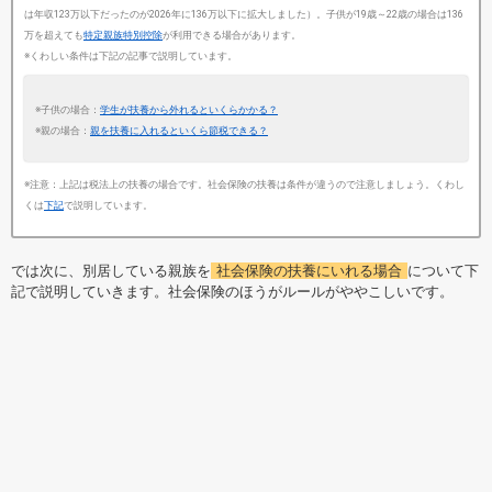
は年収123万以下だったのが2026年に136万以下に拡大しました）。子供が19歳～22歳の場合は136
万を超えても
特定親族特別控除
が利用できる場合があります。
※くわしい条件は下記の記事で説明しています。
※子供の場合：
学生が扶養から外れるといくらかかる？
※親の場合：
親を扶養に入れるといくら節税できる？
※注意：上記は税法上の扶養の場合です。社会保険の扶養は条件が違うので注意しましょう。くわし
くは
下記
で説明しています。
では次に、別居している親族を
社会保険の扶養にいれる場合
について下
記で説明していきます。社会保険のほうがルールがややこしいです。