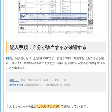
記入手順：自分が該当するか確認する
自分が該当しなければ空欄でOKです。自分が寡婦・勤労学生にあてはまる場
合、自分または親族が障害者にあてはまる場合は項目に記入すると控除を受ける
ことが出来ます。
※
寡婦とは
：簡単に説明すると夫と離婚または死別した方。
※
勤労学生とは
：簡単に説明すると合計所得85万円以下の学生。
くわしい記入手順は
以下のリンク先
で説明しています。