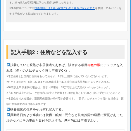
す。給与収入が65万円以下なら所得は0円になります。
※扶養控除については
扶養控除とは？養う家族がいると税金が安くなる？
を参照。アルバイトを
する子供がいる親は知っておきましょう。
記入手順2：住所などを記入する
扶養している親族が非居住者であれば、該当する項目
赤色の欄
にチェックを入
れる（多くの人はチェック無し空欄でOK）。
※非居住者とは国内に住所をもっておらず、1年以上国内に住んでいない方をいいます。
※たとえば年齢が16歳～29歳または70歳以上である場合は該当箇所にチェックを入れる。
※30歳以上70歳未満の場合は、留学・障害者・38万円以上の支払のいずれかにチェック。
※「38万円以上の支払」とは令和7年中に生活費または教育費として38万円以上受けるひとのこと。
※非居住者である場合、親族関係書類の添付等が必要です。「留学」にチェックを付けた場合は、留
学ビザ等書類の添付等が必要です。
扶養親族の住所をそれぞれ記入する。
異動月日および事由には就職・離婚・死亡など扶養控除の適用に変更があった
場合などにその事由と日付を記入する。基本的には空欄でよい。