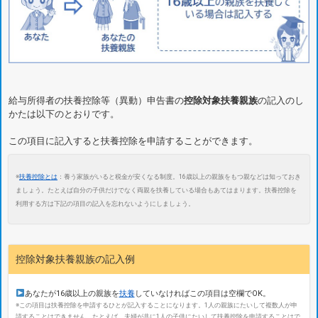
給与所得者の扶養控除等（異動）申告書の
控除対象扶養親族
の記入のし
かたは以下のとおりです。
この項目に記入すると扶養控除を申請することができます。
※
扶養控除とは
：養う家族がいると税金が安くなる制度。16歳以上の親族をもつ親などは知っておき
ましょう。たとえば自分の子供だけでなく両親を扶養している場合もあてはまります。扶養控除を
利用する方は下記の項目の記入を忘れないようにしましょう。
控除対象扶養親族の記入例
あなたが16歳以上の親族を
扶養
していなければこの項目は空欄でOK。
※この項目は扶養控除を申請するひとが記入することになります。1人の親族にたいして複数人が申
請することはできません。たとえば、夫婦が共に1人の子供にたいして扶養控除を申請することはで