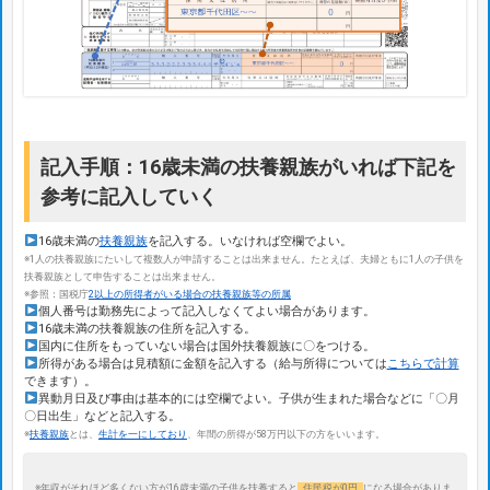
記入手順：16歳未満の扶養親族がいれば下記を
参考に記入していく
16歳未満の
扶養親族
を記入する。いなければ空欄でよい。
※1人の扶養親族にたいして複数人が申請することは出来ません。たとえば、夫婦ともに1人の子供を
扶養親族として申告することは出来ません。
※参照：国税庁
2以上の所得者がいる場合の扶養親族等の所属
個人番号は勤務先によって記入しなくてよい場合があります。
16歳未満の扶養親族の住所を記入する。
国内に住所をもっていない場合は国外扶養親族に〇をつける。
所得がある場合は見積額に金額を記入する（給与所得については
こちらで計算
できます）。
異動月日及び事由は基本的には空欄でよい。子供が生まれた場合などに「〇月
〇日出生」などと記入する。
※
扶養親族
とは、
生計を一にしており
、年間の所得が58万円以下の方をいいます。
※年収がそれほど多くない方が16歳未満の子供を扶養すると
住民税が0円
になる場合がありま