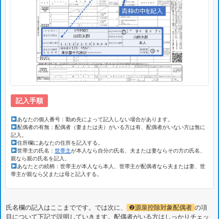
記入手順
あなたの個人番号：勤め先によって記入しない場合があります。
配偶者の有無：配偶者（妻または夫）がいる方は有、配偶者がいない方は無に
記入。
住所欄にあなたの住所を記入する。
世帯主の氏名：
世帯主
が本人なら自分の氏名、夫または妻ならその方の氏名、
親なら親の氏名を記入。
あなたとの続柄：世帯主が本人なら本人、世帯主が配偶者なら夫または妻、世
帯主が親なら父または母と記入する。
氏名欄の記入はここまでです。では次に、
❷源泉控除対象配偶者
の項
目について下記で説明していきます。配偶者がいる方はしっかりチェッ