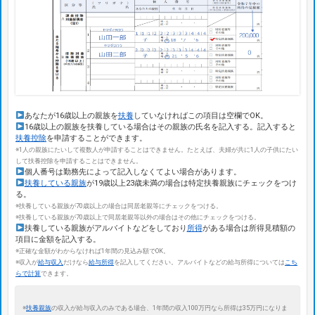
あなたが16歳以上の親族を
扶養
していなければこの項目は空欄でOK。
16歳以上の親族を扶養している場合はその親族の氏名を記入する。記入すると
扶養控除
を申請することができます。
※1人の親族にたいして複数人が申請することはできません。たとえば、夫婦が共に1人の子供にたい
して扶養控除を申請することはできません。
個人番号は勤務先によって記入しなくてよい場合があります。
扶養している親族
が19歳以上23歳未満の場合は特定扶養親族にチェックをつけ
る。
※扶養している親族が70歳以上の場合は同居老親等にチェックをつける。
※扶養している親族が70歳以上で同居老親等以外の場合はその他にチェックをつける。
扶養している親族がアルバイトなどをしており
所得
がある場合は所得見積額の
項目に金額を記入する。
※正確な金額がわからなければ1年間の見込み額でOK。
※収入が
給与収入
だけなら
給与所得
を記入してください。アルバイトなどの給与所得については
こち
らで計算
できます。
※
扶養親族
の収入が給与収入のみである場合、1年間の収入100万円なら所得は35万円になりま