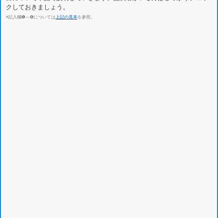
クしておきましょう。
※記入欄❶～❻については
上記の見本
を参照。