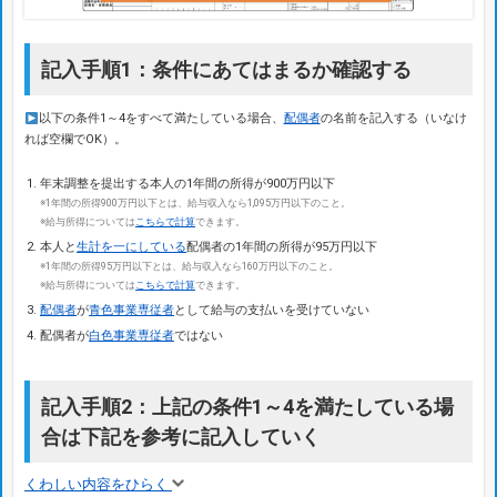
記入手順1：条件にあてはまるか確認する
以下の条件1～4をすべて満たしている場合、
配偶者
の名前を記入する（いなけ
れば空欄でOK）。
年末調整を提出する本人の1年間の所得が900万円以下
※1年間の所得900万円以下とは、給与収入なら1,095万円以下のこと。
※給与所得については
こちらで計算
できます。
本人と
生計を一にしている
配偶者の1年間の所得が95万円以下
※1年間の所得95万円以下とは、給与収入なら160万円以下のこと。
※給与所得については
こちらで計算
できます。
配偶者
が
青色事業専従者
として給与の支払いを受けていない
配偶者が
白色事業専従者
ではない
記入手順2：上記の条件1～4を満たしている場
合は下記を参考に記入していく
くわしい内容をひらく