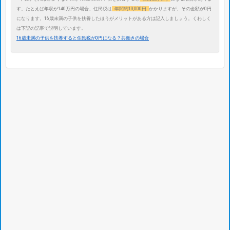
す。たとえば年収が140万円の場合、住民税は
年間約13,000円
かかりますが、その金額が0円
になります。16歳未満の子供を扶養したほうがメリットがある方は記入しましょう。くわしく
は下記の記事で説明しています。
16歳未満の子供を扶養すると住民税が0円になる？共働きの場合